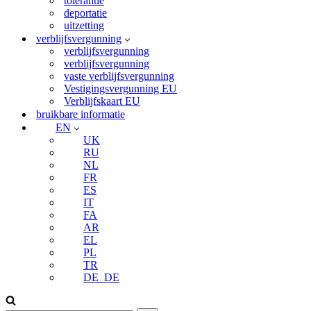
tolerantie
deportatie
uitzetting
verblijfsvergunning
verblijfsvergunning
verblijfsvergunning
vaste verblijfsvergunning
Vestigingsvergunning EU
Verblijfskaart EU
bruikbare informatie
EN
UK
RU
NL
FR
ES
IT
FA
AR
EL
PL
TR
DE_DE