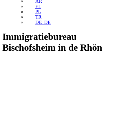
AR
EL
PL
TR
DE_DE
Immigratiebureau
Bischofsheim in de Rhön