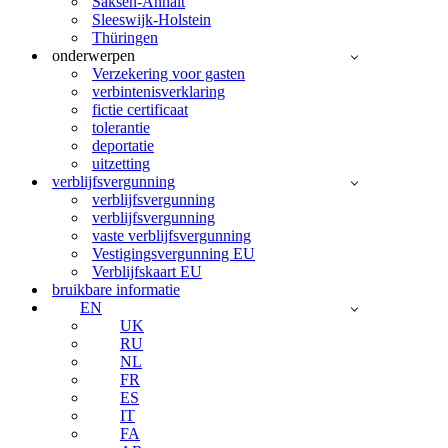
Saksen-Anhalt
Sleeswijk-Holstein
Thüringen
onderwerpen
Verzekering voor gasten
verbintenisverklaring
fictie certificaat
tolerantie
deportatie
uitzetting
verblijfsvergunning
verblijfsvergunning
verblijfsvergunning
vaste verblijfsvergunning
Vestigingsvergunning EU
Verblijfskaart EU
bruikbare informatie
EN
UK
RU
NL
FR
ES
IT
FA