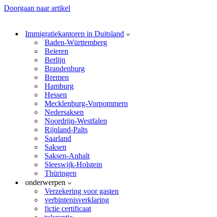
Doorgaan naar artikel
Immigratiekantoren in Duitsland
Baden-Württemberg
Beieren
Berlijn
Brandenburg
Bremen
Hamburg
Hessen
Mecklenburg-Vorpommern
Nedersaksen
Noordrijn-Westfalen
Rijnland-Palts
Saarland
Saksen
Saksen-Anhalt
Sleeswijk-Holstein
Thüringen
onderwerpen
Verzekering voor gasten
verbintenisverklaring
fictie certificaat