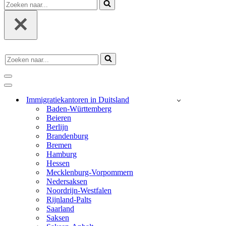
Zoeken
naar...
Zoeken
naar...
navigatie
menu
navigatie
menu
Immigratiekantoren in Duitsland
Baden-Württemberg
Beieren
Berlijn
Brandenburg
Bremen
Hamburg
Hessen
Mecklenburg-Vorpommern
Nedersaksen
Noordrijn-Westfalen
Rijnland-Palts
Saarland
Saksen