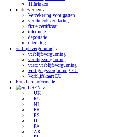
Thüringen
onderwerpen
Verzekering voor gasten
verbintenisverklaring
fictie certificaat
tolerantie
deportatie
uitzetting
verblijfsvergunning
verblijfsvergunning
verblijfsvergunning
vaste verblijfsvergunning
Vestigingsvergunning EU
Verblijfskaart EU
bruikbare informatie
EN
UK
RU
NL
FR
ES
IT
FA
AR