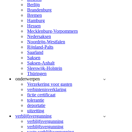
Berlijn
Brandenburg
Bremen
Hamburg
Hessen
Mecklenburg-Vorpommern
Nedersaksen
Noordrijn-Westfalen
Rijnland-Palts
Saarland
Saksen
Saksen-Anhalt
Sleeswijk-Holstein
Thüringen
onderwerpen
Verzekering voor gasten
verbintenisverklaring
fictie certificaat
tolerantie
deportatie
uitzetting
verblijfsvergunning
verblijfsvergunning
verblijfsvergunning
vaste verblijfsvergunning