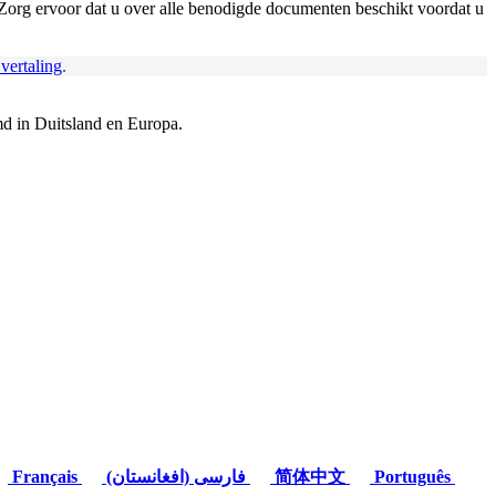
. Zorg ervoor dat u over alle benodigde documenten beschikt voordat u
vertaling
.
md in Duitsland en Europa.
Français
(فارسی (افغانستان
简体中文
Português