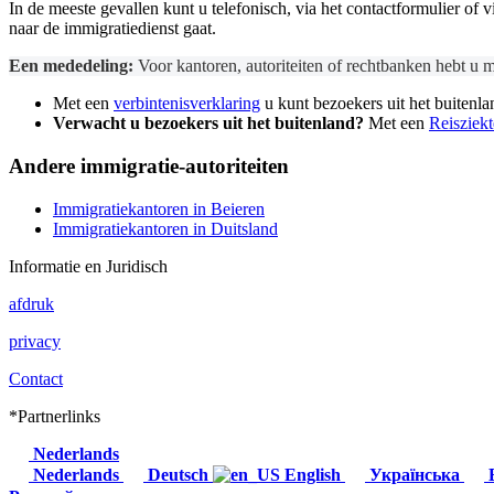
In de meeste gevallen kunt u telefonisch, via het contactformulier of
naar de immigratiedienst gaat.
Een mededeling:
Voor kantoren, autoriteiten of rechtbanken hebt u me
Met een
verbintenisverklaring
u kunt bezoekers uit het buitenla
Verwacht u bezoekers uit het buitenland?
Met een
Reisziekt
Andere immigratie-autoriteiten
Immigratiekantoren in Beieren
Immigratiekantoren in Duitsland
Informatie en Juridisch
afdruk
privacy
Contact
*Partnerlinks
Nederlands
Nederlands
Deutsch
English
Українська
E