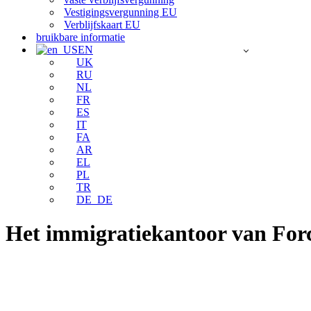
Vestigingsvergunning EU
Verblijfskaart EU
bruikbare informatie
EN
UK
RU
NL
FR
ES
IT
FA
AR
EL
PL
TR
DE_DE
Het immigratiekantoor van Fo