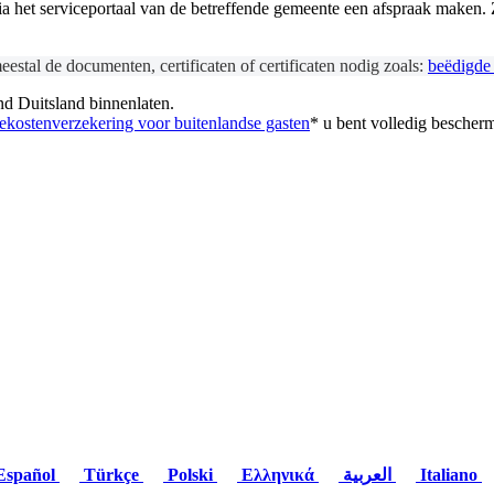
 via het serviceportaal van de betreffende gemeente een afspraak maken
estal de documenten, certificaten of certificaten nodig zoals:
beëdigde 
nd Duitsland binnenlaten.
ekostenverzekering voor buitenlandse gasten
* u bent volledig bescher
spañol
Türkçe
Polski
Ελληνικά
العربية
Italiano