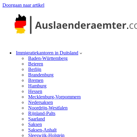
Doorgaan naar artikel
Immigratiekantoren in Duitsland
Baden-Württemberg
Beieren
Berlijn
Brandenburg
Bremen
Hamburg
Hessen
Mecklenburg-Vorpommern
Nedersaksen
Noordrijn-Westfalen
Rijnland-Palts
Saarland
Saksen
Saksen-Anhalt
Sleeswijk-Holstein