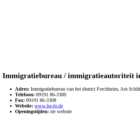
Immigratiebureau / immigratieautoriteit i
Adres:
Immigratiebureau van het district Forchheim, Am Schli
Telefoon:
09191 86-3300
Fax:
09191 86-3308
Website:
www.lra-fo.de
Openingstijden:
zie website