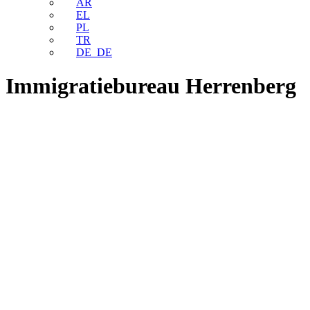
AR
EL
PL
TR
DE_DE
Immigratiebureau Herrenberg