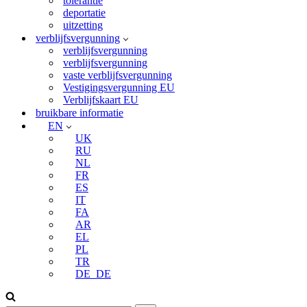
tolerantie
deportatie
uitzetting
verblijfsvergunning
verblijfsvergunning
verblijfsvergunning
vaste verblijfsvergunning
Vestigingsvergunning EU
Verblijfskaart EU
bruikbare informatie
EN
UK
RU
NL
FR
ES
IT
FA
AR
EL
PL
TR
DE_DE