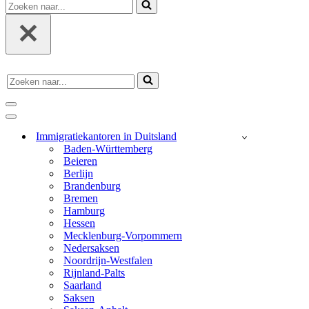
Zoeken
naar...
Zoeken
naar...
navigatie
menu
navigatie
menu
Immigratiekantoren in Duitsland
Baden-Württemberg
Beieren
Berlijn
Brandenburg
Bremen
Hamburg
Hessen
Mecklenburg-Vorpommern
Nedersaksen
Noordrijn-Westfalen
Rijnland-Palts
Saarland
Saksen