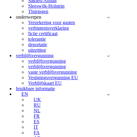
Saksen-Anhalt
Sleeswijk-Holstein
Thüringen
onderwerpen
Verzekering voor gasten
verbintenisverklaring
fictie certificaat
tolerantie
deportatie
uitzetting
verblijfsvergunning
verblijfsvergunning
verblijfsvergunning
vaste verblijfsvergunning
Vestigingsvergunning EU
Verblijfskaart EU
bruikbare informatie
EN
UK
RU
NL
FR
ES
IT
FA