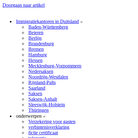
Doorgaan naar artikel
Immigratiekantoren in Duitsland
Baden-Württemberg
Beieren
Berlijn
Brandenburg
Bremen
Hamburg
Hessen
Mecklenburg-Vorpommern
Nedersaksen
Noordrijn-Westfalen
Rijnland-Palts
Saarland
Saksen
Saksen-Anhalt
Sleeswijk-Holstein
Thüringen
onderwerpen
Verzekering voor gasten
verbintenisverklaring
fictie certificaat