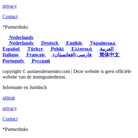
privacy
Contact
*Partnerlinks
Nederlands
Nederlands
Deutsch
English
Українська
Español
Türkçe
Polski
Ελληνικά
العربية
Italiano
Français
(فارسی (افغانستان
简体中文
Português
Русский
copyright © auslaenderaemter.com | Deze website is geen officiële
website van de immigratiedienst.
Informatie en Juridisch
afdruk
privacy
Contact
*Partnerlinks