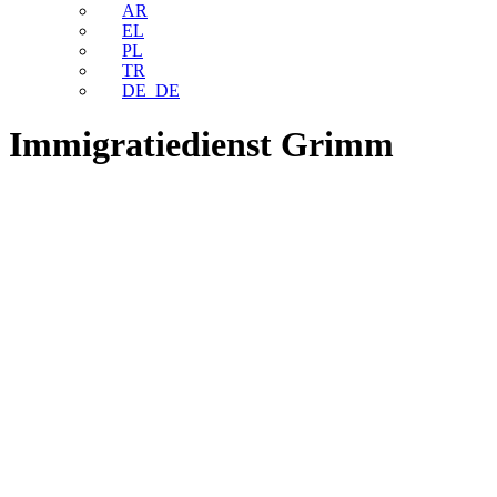
AR
EL
PL
TR
DE_DE
Immigratiedienst Grimm