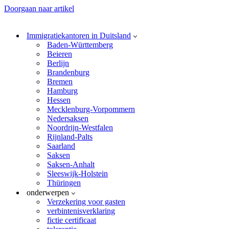
Doorgaan naar artikel
Immigratiekantoren in Duitsland
Baden-Württemberg
Beieren
Berlijn
Brandenburg
Bremen
Hamburg
Hessen
Mecklenburg-Vorpommern
Nedersaksen
Noordrijn-Westfalen
Rijnland-Palts
Saarland
Saksen
Saksen-Anhalt
Sleeswijk-Holstein
Thüringen
onderwerpen
Verzekering voor gasten
verbintenisverklaring
fictie certificaat