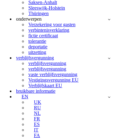
Saksen-Anhalt
Sleeswijk-Holstein
Thüringen
onderwerpen
Verzekering voor gasten
verbintenisverklaring
fictie certificaat
tolerantie
deportatie
uitzetting
verblijfsvergunning
verblijfsvergunning
verblijfsvergunning
vaste verblijfsvergunning
Vestigingsvergunning EU
Verblijfskaart EU
bruikbare informatie
EN
UK
RU
NL
FR
ES
IT
FA