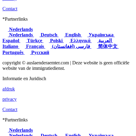
Contact
*Partnerlinks
Nederlands
Nederlands
Deutsch
English
Українська
Español
Türkçe
Polski
Ελληνικά
العربية
Italiano
Français
(فارسی (افغانستان
简体中文
Português
Русский
copyright © auslaenderaemter.com | Deze website is geen officiële
website van de immigratiedienst.
Informatie en Juridisch
afdruk
privacy
Contact
*Partnerlinks
Nederlands
Nederlands
Deutsch
English
Українська