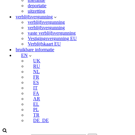
tolerantie
deportatie
uitzetting
verblijfsvergunning
verblijfsvergunning
verblijfsvergunning
vaste verblijfsvergunning
Vestigingsvergunning EU
Verblijfskaart EU
bruikbare informatie
EN
UK
RU
NL
FR
ES
IT
FA
AR
EL
PL
TR
DE_DE