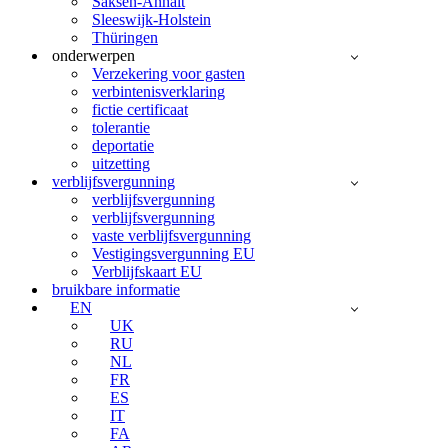
Saksen-Anhalt
Sleeswijk-Holstein
Thüringen
onderwerpen
Verzekering voor gasten
verbintenisverklaring
fictie certificaat
tolerantie
deportatie
uitzetting
verblijfsvergunning
verblijfsvergunning
verblijfsvergunning
vaste verblijfsvergunning
Vestigingsvergunning EU
Verblijfskaart EU
bruikbare informatie
EN
UK
RU
NL
FR
ES
IT
FA