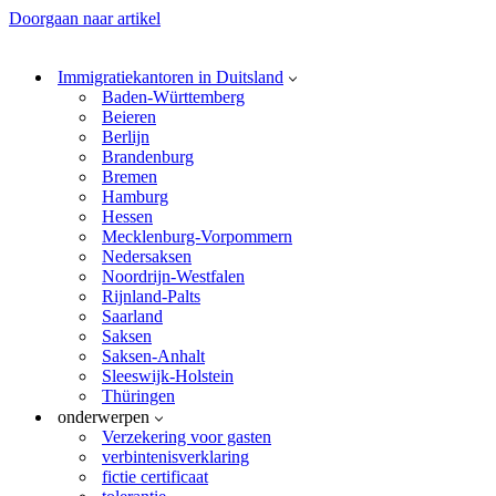
Doorgaan naar artikel
Immigratiekantoren in Duitsland
Baden-Württemberg
Beieren
Berlijn
Brandenburg
Bremen
Hamburg
Hessen
Mecklenburg-Vorpommern
Nedersaksen
Noordrijn-Westfalen
Rijnland-Palts
Saarland
Saksen
Saksen-Anhalt
Sleeswijk-Holstein
Thüringen
onderwerpen
Verzekering voor gasten
verbintenisverklaring
fictie certificaat