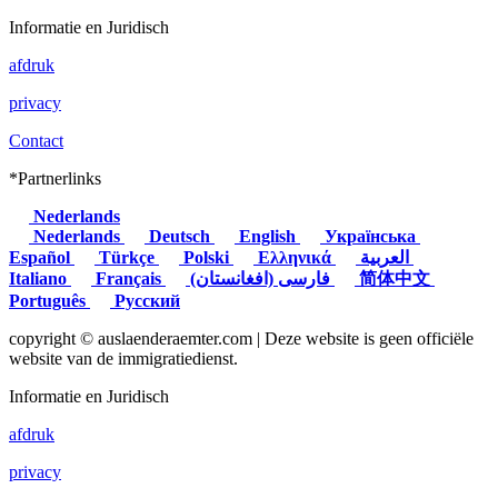
Informatie en Juridisch
afdruk
privacy
Contact
*Partnerlinks
Nederlands
Nederlands
Deutsch
English
Українська
Español
Türkçe
Polski
Ελληνικά
العربية
Italiano
Français
(فارسی (افغانستان
简体中文
Português
Русский
copyright © auslaenderaemter.com | Deze website is geen officiële
website van de immigratiedienst.
Informatie en Juridisch
afdruk
privacy