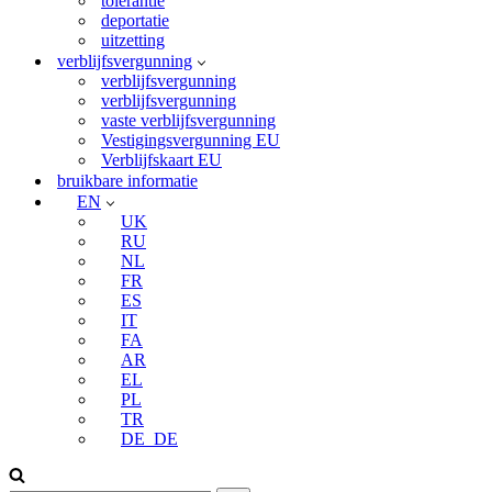
tolerantie
deportatie
uitzetting
verblijfsvergunning
verblijfsvergunning
verblijfsvergunning
vaste verblijfsvergunning
Vestigingsvergunning EU
Verblijfskaart EU
bruikbare informatie
EN
UK
RU
NL
FR
ES
IT
FA
AR
EL
PL
TR
DE_DE