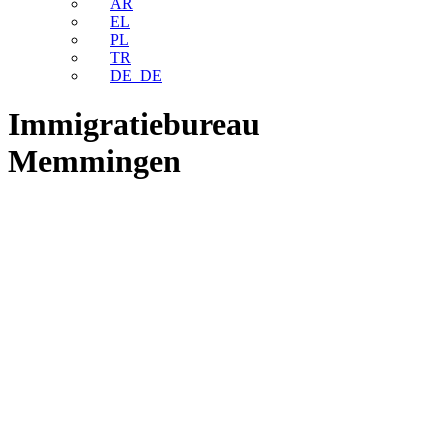
AR
EL
PL
TR
DE_DE
Immigratiebureau
Memmingen