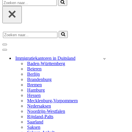
Zoeken
naar...
Zoeken
naar...
navigatie
menu
navigatie
menu
Immigratiekantoren in Duitsland
Baden-Württemberg
Beieren
Berlijn
Brandenburg
Bremen
Hamburg
Hessen
Mecklenburg-Vorpommern
Nedersaksen
Noordrijn-Westfalen
Rijnland-Palts
Saarland
Saksen